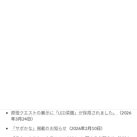
2026年のお知らせ
【夏季営業】のお知らせ(2026)
（2026年7月16日）
大阪公立大学によるACFPの大学発ベンチャー認定について
（2026年6月10日）
一般社団法人サーキュラーフードプロダクション協議会
（ACFP）設立について
（2026年5月29日）
ゴールデンウィークのお知らせ(2026)
（2026年4月20日）
植物工場向け「電気料金削減・光環境分析キャンペーン」を開
始しました
（2026年4月10日）
「KISTEC NEWS」掲載のお知らせ
（2026年3月30日）
原宿クエストの展示に「LED菜園」が採用されました。
（2026
年3月24日）
「サポかな」掲載のお知らせ
（2026年2月10日）