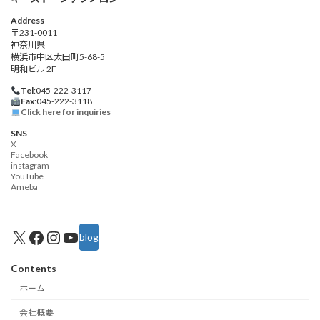
Address
〒231-0011
神奈川県
横浜市中区太田町5-68-5
明和ビル 2F
Tel
:045-222-3117
Fax
:045-222-3118
Click here for inquiries
SNS
X
Facebook
instagram
YouTube
Ameba
X
Facebook
Instagram
YouTube
blog
Contents
ホーム
会社概要